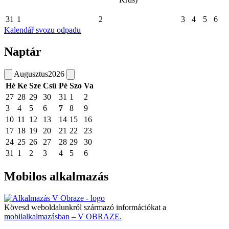
31
1
2
3
4
5
6
Kalendář svozu odpadu
Naptár
Augusztus
2026
Hé
Ke
Sze
Csü
Pé
Szo
Va
27
28
29
30
31
1
2
3
4
5
6
7
8
9
10
11
12
13
14
15
16
17
18
19
20
21
22
23
24
25
26
27
28
29
30
31
1
2
3
4
5
6
Mobilos alkalmazás
Kövesd weboldalunkról származó információkat a
mobilalkalmazásban – V OBRAZE.