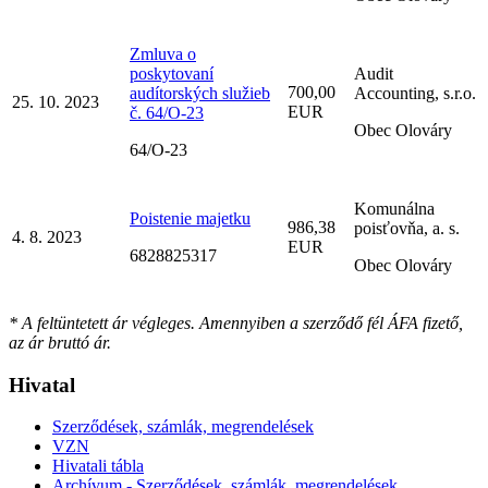
Zmluva o
poskytovaní
Audit
700,00
audítorských služieb
Accounting, s.r.o.
25. 10. 2023
EUR
č. 64/O-23
Obec Olováry
64/O-23
Komunálna
Poistenie majetku
986,38
poisťovňa, a. s.
4. 8. 2023
EUR
6828825317
Obec Olováry
* A feltüntetett ár végleges. Amennyiben a szerződő fél ÁFA fizető,
az ár bruttó ár.
Hivatal
Szerződések, számlák, megrendelések
VZN
Hivatali tábla
Archívum - Szerződések, számlák, megrendelések