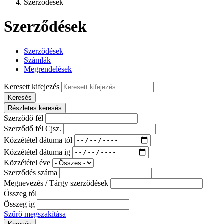
Szerződések
Szerződések
Szerződések
Számlák
Megrendelések
Keresett kifejezés
Keresés
Részletes keresés
Szerződő fél
Szerződő fél Cjsz.
Közzététel dátuma tól
Közzététel dátuma ig
Közzététel éve
Szerződés száma
Megnevezés / Tárgy szerződések
Összeg tól
Összeg ig
Szűrő megszakítása