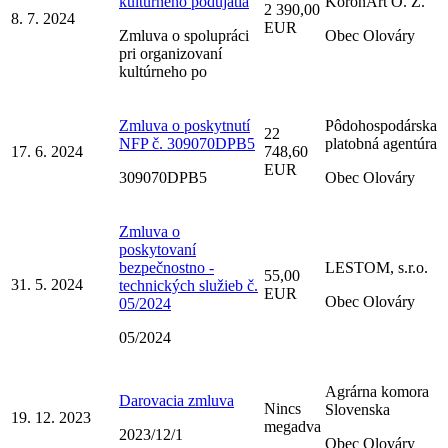
kultúrneho podujatia
KoronArt O. Z.
2 390,00
8. 7. 2024
EUR
Zmluva o spolupráci
Obec Olováry
pri organizovaní
kultúrneho po
Zmluva o poskytnutí
Pôdohospodárska
22
NFP č. 309070DPB5
platobná agentúra
17. 6. 2024
748,60
EUR
309070DPB5
Obec Olováry
Zmluva o
poskytovaní
bezpečnostno -
LESTOM, s.r.o.
55,00
31. 5. 2024
technických služieb č.
EUR
Obec Olováry
05/2024
05/2024
Agrárna komora
Darovacia zmluva
Nincs
Slovenska
19. 12. 2023
megadva
2023/12/1
Obec Olováry