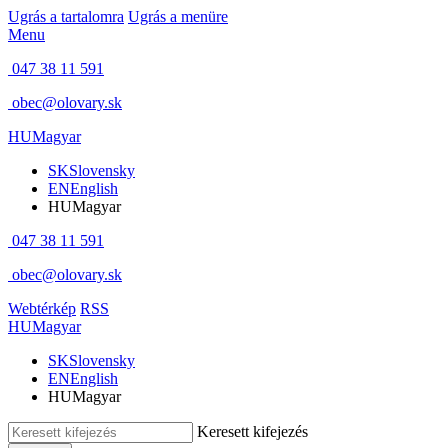
Ugrás a tartalomra
Ugrás a menüre
Menu
047 38 11 591
obec@olovary.sk
HU
Magyar
SK
Slovensky
EN
English
HU
Magyar
047 38 11 591
obec@olovary.sk
Webtérkép
RSS
HU
Magyar
SK
Slovensky
EN
English
HU
Magyar
Keresett kifejezés