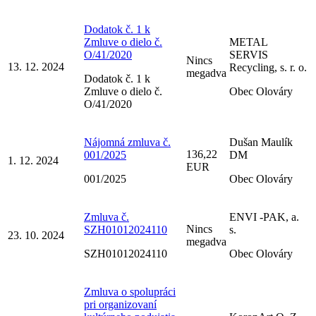
Dodatok č. 1 k
Zmluve o dielo č.
METAL
O/41/2020
SERVIS
Nincs
13. 12. 2024
Recycling, s. r. o.
megadva
Dodatok č. 1 k
Zmluve o dielo č.
Obec Olováry
O/41/2020
Nájomná zmluva č.
Dušan Maulík
136,22
001/2025
DM
1. 12. 2024
EUR
001/2025
Obec Olováry
Zmluva č.
ENVI -PAK, a.
Nincs
SZH01012024110
s.
23. 10. 2024
megadva
SZH01012024110
Obec Olováry
Zmluva o spolupráci
pri organizovaní