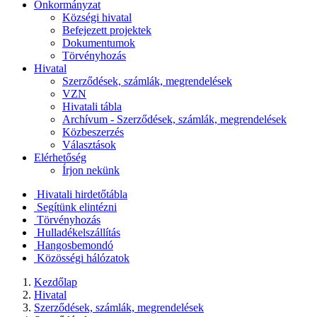
Önkormányzat
Községi hivatal
Befejezett projektek
Dokumentumok
Törvényhozás
Hivatal
Szerződések, számlák, megrendelések
VZN
Hivatali tábla
Archívum - Szerződések, számlák, megrendelések
Közbeszerzés
Választások
Elérhetőség
Írjon nekünk
Hivatali hirdetőtábla
Segítünk elintézni
Törvényhozás
Hulladékelszállítás
Hangosbemondó
Közösségi hálózatok
Kezdőlap
Hivatal
Szerződések, számlák, megrendelések