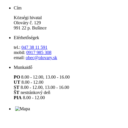
Cím
Községi hivatal
Olováry č. 129
991 22 p. Bušince
Elérhetőségek
tel.:
047 38 11 591
mobil:
0917 985 308
email:
obec@olovary.sk
Munkaidő
PO
8.00 - 12.00, 13.00 - 16.00
UT
8.00 - 12.00
ST
8.00 - 12.00, 13.00 - 16.00
ŠT
nestránkový deň
PIA
8.00 - 12.00