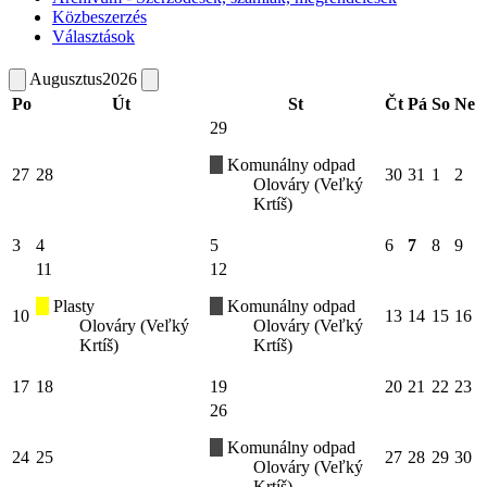
Közbeszerzés
Választások
Augusztus
2026
Po
Út
St
Čt
Pá
So
Ne
29
Komunálny odpad
27
28
30
31
1
2
Olováry (Veľký
Krtíš)
3
4
5
6
7
8
9
11
12
Plasty
Komunálny odpad
10
13
14
15
16
Olováry (Veľký
Olováry (Veľký
Krtíš)
Krtíš)
17
18
19
20
21
22
23
26
Komunálny odpad
24
25
27
28
29
30
Olováry (Veľký
Krtíš)