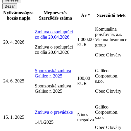
Bezár
Nyilvánosságra
Megnevezés
Ár *
Szerződő felek
hozás napja
Szerződés száma
Komunálna
Zmluva o spolupráci
poisťovňa, a.s.
zo dňa 20.04.2026
1 000,00
Vienna Insurance
20. 4. 2026
EUR
group
Zmluva o spolupráci
zo dňa 20.04.2026
Obec Olováry
Sponzorská zmluva
Galileo
Galileo r. 2025
Corporation,
100,00
24. 6. 2025
s.r.o.
EUR
Sponzorská zmluva
Galileo r. 2025
Obec Olováry
Galileo
Zmluva o prevádzke
Corporation,
Nincs
15. 1. 2025
s.r.o.
megadva
14/1/2025
Obec Olováry