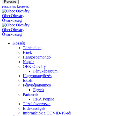
Keresés
részletes keresés
Obec
Olováry
Óvár
község
Obec
Olováry
Óvár
község
Község
Történelem
Hírek
Hangosbemondó
Naptár
OFK Olováry
Fényképalbum
Hagyományőrzés
Iskola
Fényképalbumok
Egyéb
Partnerek
RRA Poiplie
Tűzoltószervezet
Érdekességek
Információk a COVID-19-ről