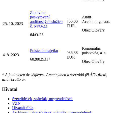
Zmluva o
poskytovaní
Audit
700,00
audítorských služieb
Accounting, s.r.o.
25. 10. 2023
EUR
č. 64/O-23
Obec Olováry
64/O-23
Komunálna
Poistenie majetku
986,38
poisťovňa, a. s.
4. 8. 2023
EUR
6828825317
Obec Olováry
* A feltüntetett ár végleges. Amennyiben a szerződő fél ÁFA fizető,
az ár bruttó ár.
Hivatal
Szerződések, számlák, megrendelések
VZN
Hivatali tábla
Archívum - Szerződések, számlák, megrendelések