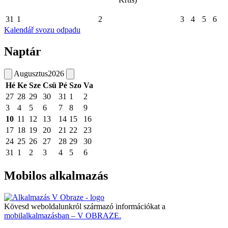
31
1
2
3
4
5
6
Kalendář svozu odpadu
Naptár
Augusztus
2026
Hé
Ke
Sze
Csü
Pé
Szo
Va
27
28
29
30
31
1
2
3
4
5
6
7
8
9
10
11
12
13
14
15
16
17
18
19
20
21
22
23
24
25
26
27
28
29
30
31
1
2
3
4
5
6
Mobilos alkalmazás
Kövesd weboldalunkról származó információkat a
mobilalkalmazásban – V OBRAZE.