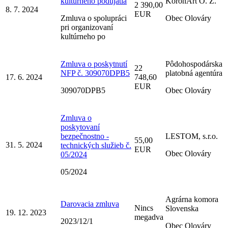
kultúrneho podujatia
KoronArt O. Z.
2 390,00
8. 7. 2024
EUR
Zmluva o spolupráci
Obec Olováry
pri organizovaní
kultúrneho po
Zmluva o poskytnutí
Pôdohospodárska
22
NFP č. 309070DPB5
platobná agentúra
17. 6. 2024
748,60
EUR
309070DPB5
Obec Olováry
Zmluva o
poskytovaní
bezpečnostno -
LESTOM, s.r.o.
55,00
31. 5. 2024
technických služieb č.
EUR
Obec Olováry
05/2024
05/2024
Agrárna komora
Darovacia zmluva
Nincs
Slovenska
19. 12. 2023
megadva
2023/12/1
Obec Olováry