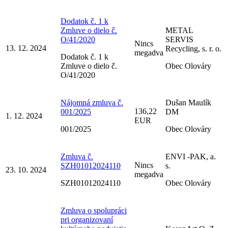
Dodatok č. 1 k
Zmluve o dielo č.
METAL
O/41/2020
SERVIS
Nincs
13. 12. 2024
Recycling, s. r. o.
megadva
Dodatok č. 1 k
Zmluve o dielo č.
Obec Olováry
O/41/2020
Nájomná zmluva č.
Dušan Maulík
136,22
001/2025
DM
1. 12. 2024
EUR
001/2025
Obec Olováry
Zmluva č.
ENVI -PAK, a.
Nincs
SZH01012024110
s.
23. 10. 2024
megadva
SZH01012024110
Obec Olováry
Zmluva o spolupráci
pri organizovaní