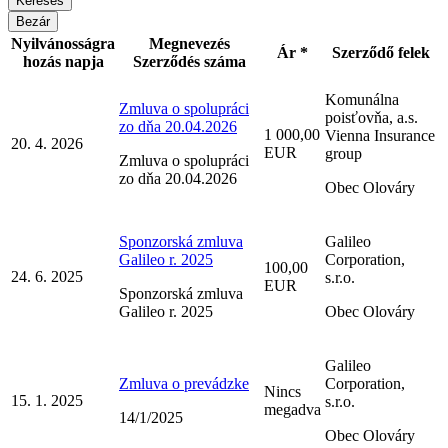
Bezár
Nyilvánosságra
Megnevezés
Ár *
Szerződő felek
hozás napja
Szerződés száma
Komunálna
Zmluva o spolupráci
poisťovňa, a.s.
zo dňa 20.04.2026
1 000,00
Vienna Insurance
20. 4. 2026
EUR
group
Zmluva o spolupráci
zo dňa 20.04.2026
Obec Olováry
Sponzorská zmluva
Galileo
Galileo r. 2025
Corporation,
100,00
24. 6. 2025
s.r.o.
EUR
Sponzorská zmluva
Galileo r. 2025
Obec Olováry
Galileo
Zmluva o prevádzke
Corporation,
Nincs
15. 1. 2025
s.r.o.
megadva
14/1/2025
Obec Olováry