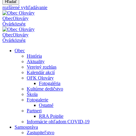
Hľadať
rozšírené vyhľadávanie
Obec
Olováry
Óvár
község
Obec
Olováry
Óvár
község
Obec
História
Aktuality
Verejný rozhlas
Kalendár akcií
OFK Olováry
Fotogaléria
Kultúrne dedičstvo
Škola
Fotogalerie
Ostatné
Partneri
RRA Poiplie
Informácie ohľadom COVID-19
Samospráva
Zastupiteľstvo