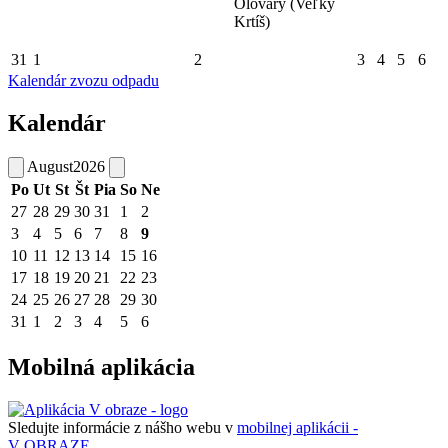
Olováry (Veľký
Krtíš)
31
1
2
3
4
5
6
Kalendár zvozu odpadu
Kalendár
August
2026
Po
Ut
St
Št
Pia
So
Ne
27
28
29
30
31
1
2
3
4
5
6
7
8
9
10
11
12
13
14
15
16
17
18
19
20
21
22
23
24
25
26
27
28
29
30
31
1
2
3
4
5
6
Mobilná aplikácia
Sledujte informácie z nášho webu v
mobilnej aplikácii -
V OBRAZE.