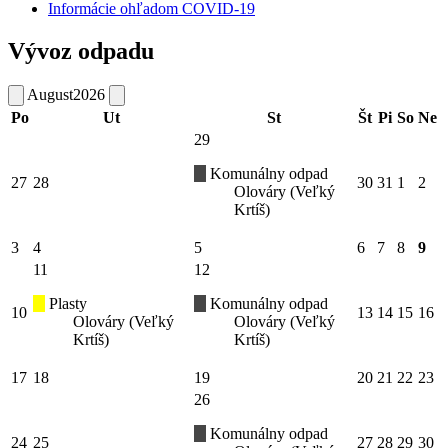
Informácie ohľadom COVID-19
Vývoz odpadu
August
2026
Po
Ut
St
Št
Pi
So
Ne
29
Komunálny odpad
27
28
30
31
1
2
Olováry (Veľký
Krtíš)
3
4
5
6
7
8
9
11
12
Plasty
Komunálny odpad
10
13
14
15
16
Olováry (Veľký
Olováry (Veľký
Krtíš)
Krtíš)
17
18
19
20
21
22
23
26
Komunálny odpad
24
25
27
28
29
30