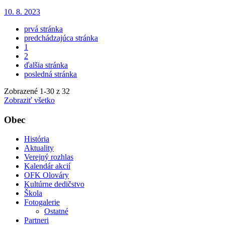
10. 8. 2023
prvá stránka
predchádzajúca stránka
1
2
ďalšia stránka
posledná stránka
Zobrazené
1
-
30
z 32
Zobraziť všetko
Obec
História
Aktuality
Verejný rozhlas
Kalendár akcií
OFK Olováry
Kultúrne dedičstvo
Škola
Fotogalerie
Ostatné
Partneri