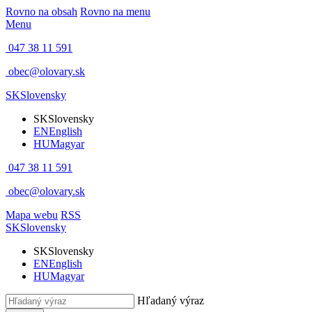
Rovno na obsah
Rovno na menu
Menu
047 38 11 591
obec@olovary.sk
SK
Slovensky
SK
Slovensky
EN
English
HU
Magyar
047 38 11 591
obec@olovary.sk
Mapa webu
RSS
SK
Slovensky
SK
Slovensky
EN
English
HU
Magyar
Hľadaný výraz