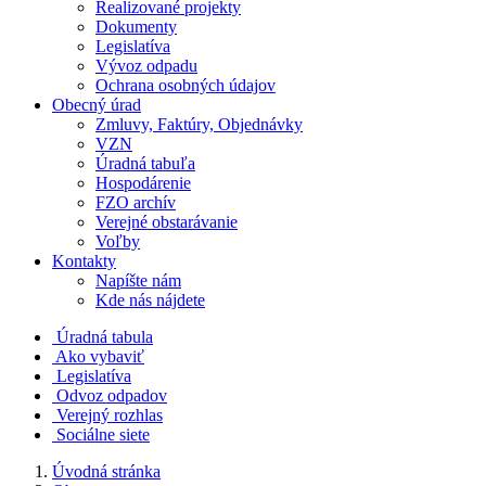
Realizované projekty
Dokumenty
Legislatíva
Vývoz odpadu
Ochrana osobných údajov
Obecný úrad
Zmluvy, Faktúry, Objednávky
VZN
Úradná tabuľa
Hospodárenie
FZO archív
Verejné obstarávanie
Voľby
Kontakty
Napíšte nám
Kde nás nájdete
Úradná tabula
Ako vybaviť
Legislatíva
Odvoz odpadov
Verejný rozhlas
Sociálne siete
Úvodná stránka