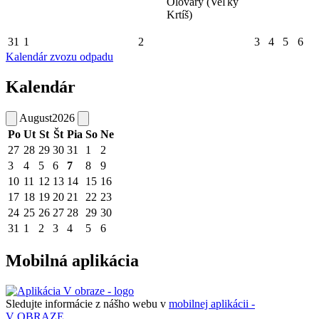
Olováry (Veľký
Krtíš)
31
1
2
3
4
5
6
Kalendár zvozu odpadu
Kalendár
August
2026
Po
Ut
St
Št
Pia
So
Ne
27
28
29
30
31
1
2
3
4
5
6
7
8
9
10
11
12
13
14
15
16
17
18
19
20
21
22
23
24
25
26
27
28
29
30
31
1
2
3
4
5
6
Mobilná aplikácia
Sledujte informácie z nášho webu v
mobilnej aplikácii -
V OBRAZE.