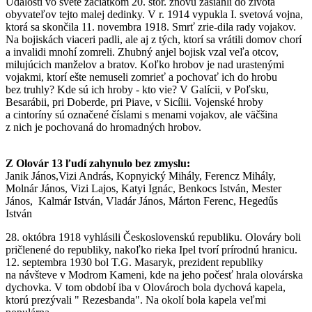
Udalosti vo svete začiatkom 20. stor. znovu zasiahli do života
obyvateľov tejto malej dedinky. V r. 1914 vypukla I. svetová vojna,
ktorá sa skončila 11. novembra 1918. Smrť zrie-dila rady vojakov.
Na bojiskách viaceri padli, ale aj z tých, ktorí sa vrátili domov chorí
a invalidi mnohí zomreli. Zhubný anjel bojisk vzal veľa otcov,
milujúcich manželov a bratov. Koľko hrobov je nad urastenými
vojakmi, ktorí ešte nemuseli zomrieť a pochovať ich do hrobu
bez truhly? Kde sú ich hroby - kto vie? V Galícii, v Poľsku,
Besarábii, pri Doberde, pri Piave, v Sicílii. Vojenské hroby
a cintoríny sú označené číslami s menami vojakov, ale väčšina
z nich je pochovaná do hromadných hrobov.
Z Olovár 13 ľudí zahynulo bez zmyslu:
Janik János,Vizi András, Kopnyický Mihály, Ferencz Mihály,
Molnár János, Vizi Lajos, Katyi Ignác, Benkocs István, Mester
János, Kalmár István, Vladár János, Márton Ferenc, Hegedűs
István
28. októbra 1918 vyhlásili Československú republiku. Olováry boli
pričlenené do republiky, nakoľko rieka Ipel tvorí prírodnú hranicu.
12. septembra 1930 bol T.G. Masaryk, prezident republiky
na návšteve v Modrom Kameni, kde na jeho počesť hrala olovárska
dychovka. V tom období iba v Olovároch bola dychová kapela,
ktorú prezývali " Rezesbanda". Na okolí bola kapela veľmi