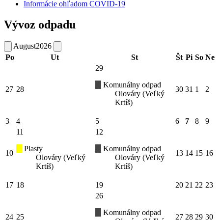
Informácie ohľadom COVID-19
Vývoz odpadu
August
2026
Po
Ut
St
Št
Pi
So
Ne
29
Komunálny odpad
27
28
30
31
1
2
Olováry (Veľký
Krtíš)
3
4
5
6
7
8
9
11
12
Plasty
Komunálny odpad
10
13
14
15
16
Olováry (Veľký
Olováry (Veľký
Krtíš)
Krtíš)
17
18
19
20
21
22
23
26
Komunálny odpad
24
25
27
28
29
30