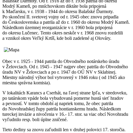
Balašské Ďarmoty. Od r. 1916 až do r. 1938 patrila do okresu
Modrý Kameň, po mníchovskom diktáte bola pripojená
k Maďarsku, v r. 1938 - 1944 do okresu Balašské Ďarmoty.
Po skončení II. svetovej vojny od r. 1945 obec znovu pripadla
do Československa a patrila až do r. 1960 do okresu Modrý Kameň.
Následkom územnej reorganizácie v r. 1960 bola pripojená
do okresu Lučenec. Tento okres neskôr v r. 1968 znovu rozdelili
a vznikol okres Veľký Krtíš, kde boli zadelené aj Olováry.
Obec v r. 1925 - 1944 patrila do Obvodného notárskeho úradu
v Želovciach. Od r. 1945 - 1947 najprv obec patrila do Obvodného
úradu NV v Želovciach a po r. 1947 do OÚ NV v Sklabinej.
Miestny národný výbor bol vytvorený v 1946 roku ( od 1945 ako
miestna správna komisia).
V lokalitách Karancs a Cserhát, na ľavej strane Ipľa, v stredoveku,
po tatárskom vpáde bola vybudovaná pomerne hustá sieť hradov
a pevností. V tomto období aj napriek tomu, že obec patrila
do Novohradskej župy patrila hontianskemu hradu. Následkom
tureckej invázie a nivočenia v 16.- 17. stor. sa viac obcí Novohradu
vyľudnilo resp. boli úplne zničené.
Tieto dediny sa znovu zaľudnili len v druhej polovici 17. storočia.