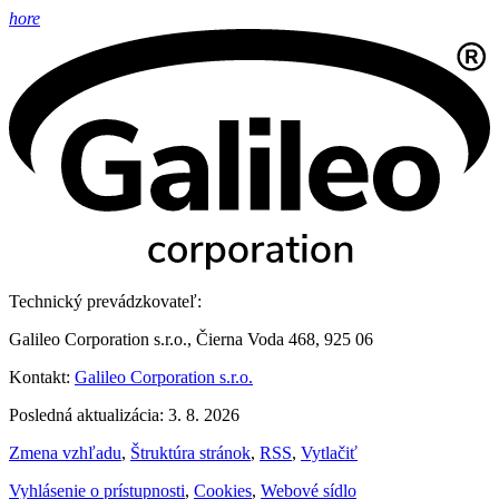
hore
Technický prevádzkovateľ:
Galileo Corporation s.r.o., Čierna Voda 468, 925 06
Kontakt:
Galileo Corporation s.r.o.
Posledná aktualizácia: 3. 8. 2026
Zmena vzhľadu
,
Štruktúra stránok
,
RSS
,
Vytlačiť
Vyhlásenie o prístupnosti
,
Cookies
,
Webové sídlo