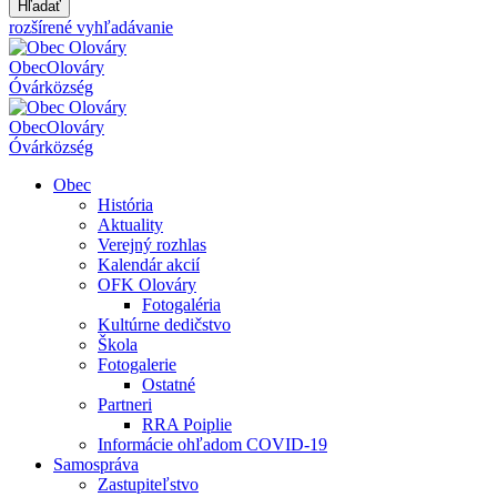
Hľadať
rozšírené vyhľadávanie
Obec
Olováry
Óvár
község
Obec
Olováry
Óvár
község
Obec
História
Aktuality
Verejný rozhlas
Kalendár akcií
OFK Olováry
Fotogaléria
Kultúrne dedičstvo
Škola
Fotogalerie
Ostatné
Partneri
RRA Poiplie
Informácie ohľadom COVID-19
Samospráva
Zastupiteľstvo