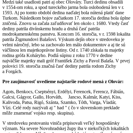
Medzi také usadlosti patri aj obec Olováry. Turci dedinu obsadili
v 1554-om roku, a spod tureckého jarma bola oslobodená len v r.
1593. Aj po tomto období dedina naďalej bola nútená platiť dane
Turkom. Následkom bojov začiatkom 17. storočia dedina bola úplne
zničená. Znovu sa začala zaľudňovať len okolo r. 1680. Vtedy časť
dediny patrila divínskemu hradu a druhá časť patrila
modrokamenskému panstvu. Koncom 16. storočia, v r. 1598 lokalita
patrila Žigmundovi Balašovi. Výskum dejín obce v stredoveku je
velmi náročný, lebo sa zachovalo len málo dokumentov a aj tie sú
väčšinou len majetkoprávne listiny. Od r. 1740 získala tu majetky
rodina grófa Koháryho. Podlá súpisu z roku 1770 v dedine
najväčšie majetky mali gróf František Zichy a Pavol Balaša. V prvej
polovici 19. storočia značná časť dediny patrila rodom Zichy
a Forgách.
Pre zaujímavosť uvedieme najstaršie rodové mená z Olovár:
Agots, Benkocs, Cseptsényi, Erdélyi, Ferencek, Ferencz, Fábián,
Galcsi, Gágyor, Gallo, Horváth, Jancso, Kalmár, Katyi, Kiss,
Kalivoda, Patsa, Rigó, Szánta, Szamko, Tóth, Varga, Vladár,
Vízi. Celé rody nazývali aj " had " ( čo v slovenskom preklade
môže znamenať vojsko resp. skupina).
V stredoveku pestovaniu viniča pripisovali veľký hospodársky
význam. Na severe Novohradskej župy iba v niekoľkých lokalitách