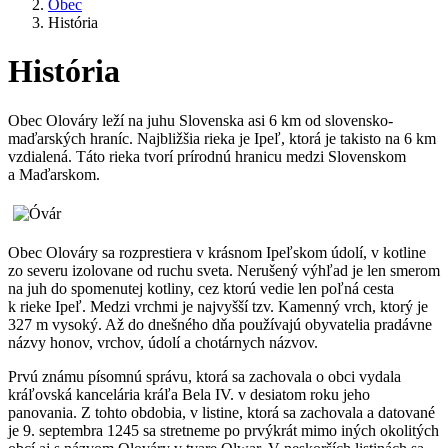
Obec
História
História
Obec Olováry leží na juhu Slovenska asi 6 km od slovensko-
maďarských hraníc. Najbližšia rieka je Ipeľ, ktorá je takisto na 6 km
vzdialená. Táto rieka tvorí prírodnú hrani­cu medzi Slovenskom
a Maďarskom.
Obec Olováry sa rozprestiera v krásnom Ipeľskom údolí, v kotline
zo severu izolovane od ruchu sveta. Nerušený výhľad je len smerom
na juh do spomenutej kotliny, cez ktorú vedie len poľná cesta
k rieke Ipeľ. Medzi vrchmi je najvyšší tzv. Kamenný vrch, ktorý je
327 m vysoký. Až do dnešného dňa používajú obyvatelia pradávne
názvy honov, vrchov, údolí a chotárnych názvov.
Prvú známu písomnú správu, ktorá sa zachovala o obci vydala
kráľovská kancelária kráľa Bela IV. v desiatom roku jeho
panovania. Z tohto obdobia, v listine, ktorá sa zachovala a datované
je 9. septembra 1245 sa stretneme po prvýkrát mimo iných okolitých