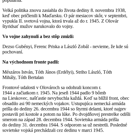
populárna.
Velká politika znovu zasiahla do života dediny 8. novembra 1938,
keď obec pričlenili k Maďarsku. O pár mesiacov skôr, v septembri,
vypukla II. svetová vojna, ktorá trvala až do r. 1945. Z Olovár
štyridsať mužov narukovalo do vojny.
Vo vojne zahynuli a bez stôp zmizli:
Dezso Gubényi, Ferenc Priska a László Zobál - nevieme, že kde sú
pochovaní.
Na východnom fronte padli:
Mészáros István, Tóth János (Erdélyi), Striho László, Tóth
Mihály, Tóth Bertalan
Frontové udalosti v Olovároch sa odohrali koncom r.
1944 a začiatkom r. 1945. Na jeseň 1944 padlo 9 bômb
na Lieskovec, našťastie nevybuchla každá. Keď sa blížil front, obec
obsadilo asi 90 nemeckých vojakov. Ustupujúca nemecká armáda
prišla do dediny 26. decembra 1944 so štyrmi delami, ktoré najprv
postavili pri kostole a potom na lúke. Po dvojdňovej prestrelke odišli
smerom na západ 28. decembra 1944. Sovietska armáda prišla
do dediny 31. decembra 1944. S odporom sa už nestretli. Posledné
sovietske vojská prechádzali cez dedinu v marci 1945.