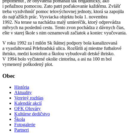
pripomenúť, že obyvatelia pomáhali tak brigádnicky, ako
i peňažnou pomocou. Zato patri poďakovanie každému. Zvlášť
treba vyzdvihnúť pomoc telovýchovnej jednoty, ktorá sa zapojila
do najťažších prác. Vysviacka objektu bola 1. novembra
1992. Na terase sa nachádza malý umieréčik, ktorý odprevádza
mŕtvych na poslednú cestu. Tento zvon pochádza z dávnych čias,
ešte v starej škole s nim oznamovali začiatok a koniec vyučovania.
V roku 1992 za l milón Sk štátnej podpory bola kanalizovaná
a vyasfaltovaná Prlehradská ulica. Rozšírili aj miestne futbalové
ihrisko, medzi kostolom a školou vybudovali detské ihrisko.
V 1994 bolo vyčistené okolie cintorína, a asi na 100 m bol
vymenený poškodený plot.
Obec
História
Aktuality
Verejný rozhlas
Kalendár akcií
OFK Olováry
Kultúrne dedičstvo
Škola
Fotogalerie
Partneri