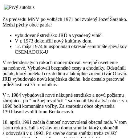
Za predsedu MNV po volbách 1971 bol zvolený Jozef Šaranko.
Medzi pýchy obce patria:
vybudované stredisko JRD a vysadený vinič.
V r. 1973 dokončili nový kultúrny dom.
12. mája 1974 tu usporiadali okresné semifinále spevákov
CSEMADOK-U.
V sedemdesiatych rokoch modernizovali verejné osvetlenie
na neónové. Vybudovali bezprašné cesty a chodníky. Odstránili
potok, ktorý pretekal cez dedinu a tak úplne zmenili tvár Olovár.
JRD vybudovalo novú krajčírsku dielňu, kde dostalo pracovné
príležitosti asi 35 robotníkov.
V r. 1984 vybudovali nové nákupné stredisko a novú požiarnu
zbrojnicu. po " nežnej revolúcii " sa zmenil život a tvár obce. v r.
1990 boli komunálne voľby. Za starostku obce obyvatelia
139 hlasmi zvolili Irmu Benkocsovú.
18. apríla 1991 začala činnosť novozvolená obecná rada. V tom
istom roku začali s výstavbou domu smútku ktorý dokončili
a odovzdali v r. 1993. Pri stavbe domu smútku treba zvlášť