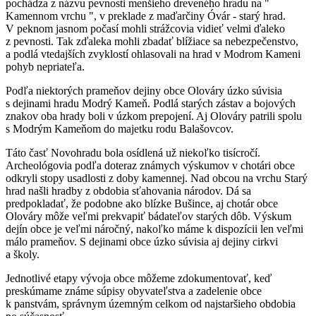
pochádza z názvu pevnosti menšieho dreveného hradu na "
Kamennom vrchu ", v preklade z maďarčiny Óvár - starý hrad.
V peknom jasnom počasí mohli strážcovia vidieť velmi ďaleko
z pevnosti. Tak zďaleka mohli zbadať blížiace sa nebezpečenstvo,
a podlá vtedajších zvyklostí ohlasovali na hrad v Modrom Kameni
pohyb nepriateľa.
Podľa niektorých prameňov dejiny obce Olováry úzko súvisia
s dejinami hradu Modrý Kameň. Podlá starých zástav a bojových
znakov oba hrady boli v úzkom prepojení. Aj Olováry patrili spolu
s Modrým Kameňom do majetku rodu Balašovcov.
Táto časť Novohradu bola osídlená už niekoľko tisícročí.
Archeológovia podľa doteraz známych výskumov v chotári obce
odkryli stopy usadlosti z doby kamennej. Nad obcou na vrchu Starý
hrad našli hradby z obdobia sťahovania národov. Dá sa
predpokladať, že podobne ako blízke Bušince, aj chotár obce
Olováry môže veľmi prekvapiť bádateľov starých dôb. Výskum
dejín obce je veľmi náročný, nakoľko máme k dispozícii len veľmi
málo prameňov. S dejinami obce úzko súvisia aj dejiny cirkvi
a školy.
Jednotlivé etapy vývoja obce môžeme zdokumentovať, keď
preskúmame známe súpisy obyvateľstva a zadelenie obce
k panstvám, správnym územným celkom od najstaršieho obdobia