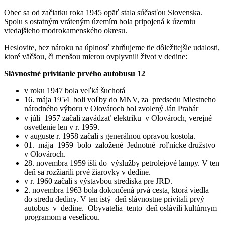
Obec sa od začiatku roka 1945 opäť stala súčasťou Slovenska.
Spolu s ostatným vráteným územím bola pripojená k územiu
vtedajšieho modrokamenského okresu.
Heslovite, bez nároku na úplnosť zhrňujeme tie dôležitejšie udalosti,
ktoré väčšou, či menšou mierou ovplyvnili život v dedine:
Slávnostné privítanie prvého autobusu 12
v roku 1947 bola veľká šuchotá
16. mája 1954 boli voľby do MNV, za predsedu Miestneho
národného výboru v Olovároch bol zvolený Ján Prahár
v júli 1957 začali zavádzať elektriku v Olovároch, verejné
osvetlenie len v r. 1959.
v auguste r. 1958 začali s generálnou opravou kostola.
01. mája 1959 bolo založené Jednotné roľnícke družstvo
v Olovároch.
28. novembra 1959 išli do výslužby petrolejové lampy. V ten
deň sa rozžiarili prvé žiarovky v dedine.
v r. 1960 začali s výstavbou strediska pre JRD.
2. novembra 1963 bola dokončená prvá cesta, ktorá viedla
do stredu dediny. V ten istý deň slávnostne privítali prvý
autobus v dedine. Obyvatelia tento deň oslávili kultúrnym
programom a veselicou.