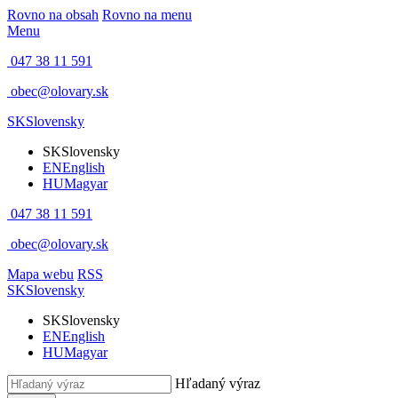
Rovno na obsah
Rovno na menu
Menu
047 38 11 591
obec@olovary.sk
SK
Slovensky
SK
Slovensky
EN
English
HU
Magyar
047 38 11 591
obec@olovary.sk
Mapa webu
RSS
SK
Slovensky
SK
Slovensky
EN
English
HU
Magyar
Hľadaný výraz