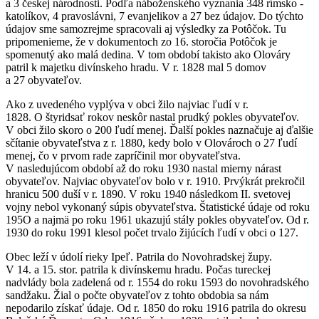
a 3 českej národnosti. Podľa náboženského vyznania 348 rímsko -
katolíkov, 4 pravoslávni, 7 evanjelikov a 27 bez údajov. Do týchto
údajov sme samozrejme spracovali aj výsledky za Potôčok. Tu
pripomenieme, že v dokumentoch zo 16. storočia Potôčok je
spomenutý ako malá dedina. V tom období takisto ako Olováry
patril k majetku divínskeho hradu. V r. 1828 mal 5 domov
a 27 obyvateľov.
Ako z uvedeného vyplýva v obci žilo najviac ľudí v r.
1828. O štyridsať rokov neskôr nastal prudký pokles obyvateľov.
V obci žilo skoro o 200 ľudí menej. Ďalší pokles naznačuje aj ďalšie
sčítanie obyvateľstva z r. 1880, kedy bolo v Olovároch o 27 ľudí
menej, čo v prvom rade zapríčinil mor obyvateľstva.
V nasledujúcom období až do roku 1930 nastal mierny nárast
obyvateľov. Najviac obyvateľov bolo v r. 1910. Prvýkrát prekročil
hranicu 500 duší v r. 1890. V roku 1940 následkom II. svetovej
vojny nebol vykonaný súpis obyvateľstva. Štatistické údaje od roku
195O a najmä po roku 1961 ukazujú stály pokles obyvateľov. Od r.
1930 do roku 1991 klesol počet trvalo žijúcích ľudí v obci o 127.
Obec leží v údolí rieky Ipeľ. Patrila do Novohradskej župy.
V 14. a 15. stor. patrila k divínskemu hradu. Počas tureckej
nadvlády bola zadelená od r. 1554 do roku 1593 do novohradského
sandžaku. Žial o počte obyvateľov z tohto obdobia sa nám
nepodarilo získať údaje. Od r. 1850 do roku 1916 patrila do okresu