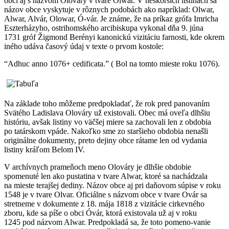
obcí aj s názvom Olováry v tvare Olwar. V nes­korších listinách sa
názov obce vyskytuje v rôznych podobách ako napríklad: Olwar,
Alwar, Alvár, Olowar, Ó-vár. Je známe, že na príkaz grófa Imricha
Eszterházyho, ostrihomského arcibiskupa vykonal dňa 9. júna
1731 gróf Žigmond Berényi kanonickú vizitáciu farnosti, kde okrem
iného udáva časový údaj v te­xte o prvom kostole:
“Adhuc anno 1076+ cedificata.” ( Bol na tom­to mieste roku 1076).
Na základe toho môžeme predpokladať, že rok pred panovaním
Svätého Ladislava Olováry už existovali. Obec má oveľa dlhšiu
históriu, avšak listiny vo väčšej miere sa zachovali len z obdobia
po tatárskom vpáde. Nakoľko sme zo staršieho obdobia nenašli
originálne dokumenty, preto dejiny obce rátame len od vydania
listiny kráľom Belom IV.
V archívnych prameňoch meno Olováry je dlhšie obdobie
spomenuté len ako pustatina v tvare Alwar, ktoré sa nachádzala
na mieste terajšej dediny. Názov obce aj pri daňovom súpise v roku
1548 je v tvare Olvar. Oficiálne s názvom obce v tvare Ovár sa
stretneme v dokumente z 18. mája 1818 z vizitácie cirkevného
zboru, kde sa píše o obci Óvár, ktorá existovala už aj v roku
1245 pod názvom Alwar. Predpokladá sa, že toto pomeno-vanie