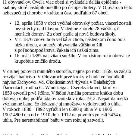
11 obyvateľov. Oveľa viac obeti si vyžiadala daläia epidémia -
kiahne, ktoré nastúpili onedlho po ústupe cholery. V Olovároch tejto
nebezpečnej chorobe v krátkom čase podľahlo 87 obetí.
12. apríla 1858 v obci vyčíňal obrovský požiar, viacerí zostali
bez strechy nad hlavou. V dedine zhorelo 78 väčších, či
menších domov. Za obeť padla aj nová budova školy.
V r. 1876 znovu bola veľká suchota, následkom čoho bola
nízka úroda, a pretože obyvatelia väčšinou žili
z poľnohospodárstva, čakala ich ťažká zima.
16. mája 1885 na svitaní snežilo. V tom istom roku obrovské
krupobitie zničilo úrodu.
V druhej polovici minulého storočia, najmä po roku 1859, sa začalo
rozvíjať baníctvo. V Olovároch prvé kroky v baníctve podnikali
najviac Zichyovci, vd. Okolicsániová /bývala v Balašských
Ďarmotách, rodina G. Windsteiga a Cserekvíckovci, ktorí v r.
1859 otvorili prvé štôlne. V štôlni Amália pomerne krátku dobu
dolovali uhlie, podľa údajov zanikla v roku 1912. Nepatrila medzi
významné bane, čo dokazuje aj množstvo vydolovaného uhlia.
V rokoch 1880 - 1892 vyťažili len 6580 q uhlia V r. 1906 -
1907 4800 q a od r. 1910 do r. 1912 na povrch vyniesli 3434 q
uhlia. Pre nerentabilnosť baňu v tom roku aj zatvorili.