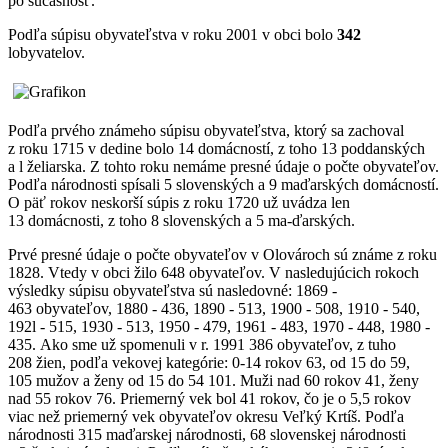
po súčasnosť.
Podľa súpisu obyvateľstva v roku 2001 v obci bolo
342
lobyvatelov.
Podľa prvého známeho súpisu obyvateľstva, ktorý sa zachoval
z roku 1715 v dedine bolo 14 domácností, z toho 13 poddanských
a l želiarska. Z tohto roku nemáme presné údaje o počte obyvateľov.
Podľa národnosti spísali 5 slovenských a 9 maďarských domácností.
O päť rokov neskorší súpis z roku 1720 už uvádza len
13 domácnosti, z toho 8 slovenských a 5 ma-ďarských.
Prvé presné údaje o počte obyvateľov v Olovároch sú známe z roku
1828. Vtedy v obci žilo 648 obyvateľov. V nasledujúcich rokoch
výsledky súpisu obyvateľstva sú nasledovné: 1869 -
463 obyvateľov, 1880 - 436, 1890 - 513, 1900 - 508, 1910 - 540,
192l - 515, 1930 - 513, 1950 - 479, 1961 - 483, 1970 - 448, 1980 -
435. Ako sme už spomenuli v r. 1991 386 obyvateľov, z tuho
208 žien, podľa vekovej kategórie: 0-14 rokov 63, od 15 do 59,
105 mužov a ženy od 15 do 54 101. Muži nad 60 rokov 41, ženy
nad 55 rokov 76. Priemerný vek bol 41 rokov, čo je o 5,5 rokov
viac než priemerný vek obyvateľov okresu Veľký Krtíš. Podľa
národnosti 315 maďarskej národnosti, 68 slovenskej národnosti