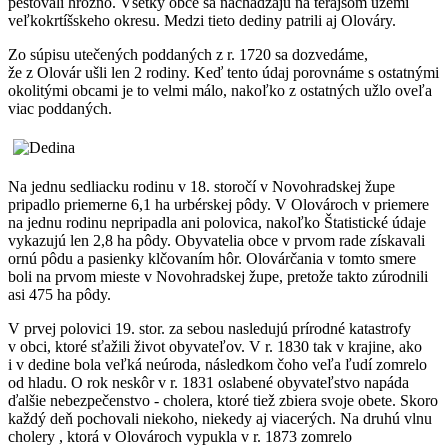
pestovali hrozno. Všetky obce sa nachádzajú na terajšom území
veľkokrtíšskeho okresu. Medzi tieto dediny patrili aj Olováry.
Zo súpisu utečených poddaných z r. 1720 sa dozvedáme,
že z Olovár ušli len 2 rodiny. Keď tento údaj porovnáme s ostatnými
okolitými obcami je to velmi málo, nakoľko z ostatných užlo oveľa
viac poddaných.
Na jednu sedliacku rodinu v 18. storočí v Novohradskej župe
pripadlo priemerne 6,1 ha urbérskej pôdy. V Olovároch v priemere
na jednu rodinu nepripadla ani polovica, nakoľko Štatistické údaje
vykazujú len 2,8 ha pôdy. Obyvatelia obce v prvom rade získavali
ornú pôdu a pasienky klčovaním hôr. Olovárčania v tomto smere
boli na prvom mieste v Novohradskej župe, pretože takto zúrodnili
asi 475 ha pôdy.
V prvej polovici 19. stor. za sebou nasledujú prírodné katastrofy
v obci, ktoré sťažili život obyvateľov. V r. 1830 tak v krajine, ako
i v dedine bola veľká neúroda, následkom čoho veľa ľudí zomrelo
od hladu. O rok neskôr v r. 1831 oslabené obyvateľstvo napáda
ďalšie nebezpečenstvo - cholera, ktoré tiež zbiera svoje obete. Skoro
každý deň pochovali niekoho, niekedy aj viacerých. Na druhú vlnu
cholery , ktorá v Olovároch vypukla v r. 1873 zomrelo