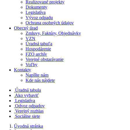
Realizované projekty
Dokumenty
Legislatíva
Vývoz odpadu
Ochrana osobných údajov
Obecný úrad
Zmluvy, Faktúry, Objednávky
VZN
Úradná tabuľa
Hospodárenie
FZO archív
Verejné obstarávanie
Voľby
Kontakty
Napíšte nám
Kde nás nájdete
Úradná tabula
Ako vybaviť
Legislatíva
Odvoz odpadov
Verejný rozhlas
Sociálne siete
Úvodná stránka