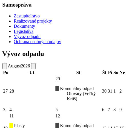
Samospráva
Zastupiteľstvo
Realizované projekty
Dokumenty
Legislatíva
Vývoz odpadu
Ochrana osobných údajov
Vývoz odpadu
August
2026
Po
Ut
St
Št
Pi
So
Ne
29
Komunálny odpad
27
28
30
31
1
2
Olováry (Veľký
Krtíš)
3
4
5
6
7
8
9
11
12
Plasty
Komunálny odpad