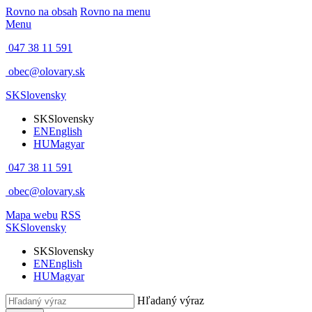
Rovno na obsah
Rovno na menu
Menu
047 38 11 591
obec@olovary.sk
SK
Slovensky
SK
Slovensky
EN
English
HU
Magyar
047 38 11 591
obec@olovary.sk
Mapa webu
RSS
SK
Slovensky
SK
Slovensky
EN
English
HU
Magyar
Hľadaný výraz