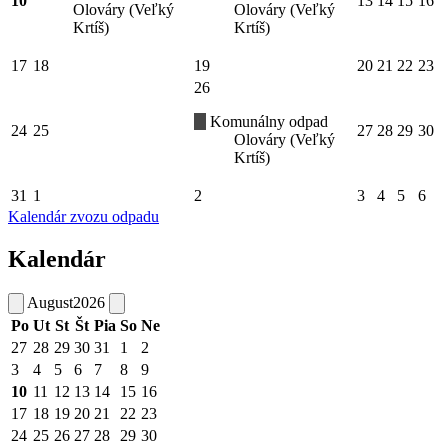
10
13
14
15
16
Olováry (Veľký
Olováry (Veľký
Krtíš)
Krtíš)
17
18
19
20
21
22
23
26
Komunálny odpad
24
25
27
28
29
30
Olováry (Veľký
Krtíš)
31
1
2
3
4
5
6
Kalendár zvozu odpadu
Kalendár
August
2026
Po
Ut
St
Št
Pia
So
Ne
27
28
29
30
31
1
2
3
4
5
6
7
8
9
10
11
12
13
14
15
16
17
18
19
20
21
22
23
24
25
26
27
28
29
30