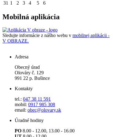
31
1
2
3
4
5
6
Mobilná aplikácia
Sledujte informácie z nášho webu v
mobilnej aplikácii -
V OBRAZE.
Adresa
Obecný úrad
Olováry č. 129
991 22 p. Bušince
Kontakty
tel.:
047 38 11 591
mobil:
0917 985 308
email:
obec@olovary.sk
Úradné hodiny
PO
8.00 - 12.00, 13.00 - 16.00
UT
8.00 - 12.00