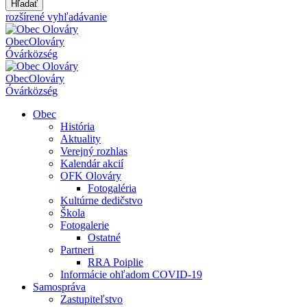
Hľadať
rozšírené vyhľadávanie
Obec
Olováry
Óvár
község
Obec
Olováry
Óvár
község
Obec
História
Aktuality
Verejný rozhlas
Kalendár akcií
OFK Olováry
Fotogaléria
Kultúrne dedičstvo
Škola
Fotogalerie
Ostatné
Partneri
RRA Poiplie
Informácie ohľadom COVID-19
Samospráva
Zastupiteľstvo