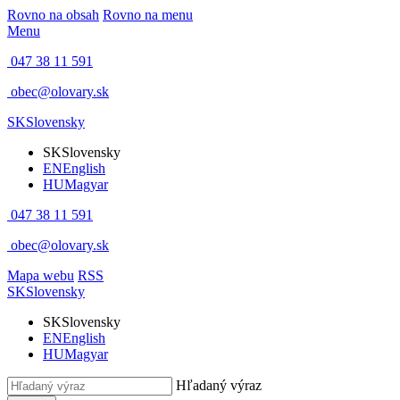
Rovno na obsah
Rovno na menu
Menu
047 38 11 591
obec@olovary.sk
SK
Slovensky
SK
Slovensky
EN
English
HU
Magyar
047 38 11 591
obec@olovary.sk
Mapa webu
RSS
SK
Slovensky
SK
Slovensky
EN
English
HU
Magyar
Hľadaný výraz