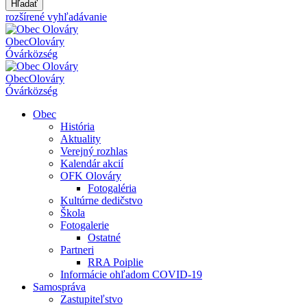
Hľadať
rozšírené vyhľadávanie
Obec
Olováry
Óvár
község
Obec
Olováry
Óvár
község
Obec
História
Aktuality
Verejný rozhlas
Kalendár akcií
OFK Olováry
Fotogaléria
Kultúrne dedičstvo
Škola
Fotogalerie
Ostatné
Partneri
RRA Poiplie
Informácie ohľadom COVID-19
Samospráva
Zastupiteľstvo