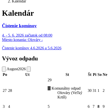
Kalendár
Kalendár
Čistenie komínov
4. - 5. 6. 2026 začiatok od 08:00
Miesto konania:
Olováry -
Čistenie komínov 4.6.2026 a 5.6.2026
Vývoz odpadu
August
2026
Po
Ut
St
Št
Pi
So
Ne
29
Komunálny odpad
27
28
30
31
1
2
Olováry (Veľký
Krtíš)
3
4
5
6
7
8
9