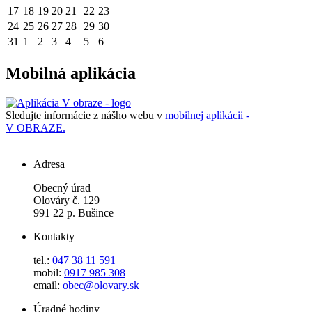
17
18
19
20
21
22
23
24
25
26
27
28
29
30
31
1
2
3
4
5
6
Mobilná aplikácia
Sledujte informácie z nášho webu v
mobilnej aplikácii -
V OBRAZE.
Adresa
Obecný úrad
Olováry č. 129
991 22 p. Bušince
Kontakty
tel.:
047 38 11 591
mobil:
0917 985 308
email:
obec@olovary.sk
Úradné hodiny