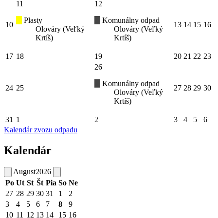
11
12
Plasty
Komunálny odpad
10
13
14
15
16
Olováry (Veľký
Olováry (Veľký
Krtíš)
Krtíš)
17
18
19
20
21
22
23
26
Komunálny odpad
24
25
27
28
29
30
Olováry (Veľký
Krtíš)
31
1
2
3
4
5
6
Kalendár zvozu odpadu
Kalendár
August
2026
Po
Ut
St
Št
Pia
So
Ne
27
28
29
30
31
1
2
3
4
5
6
7
8
9
10
11
12
13
14
15
16