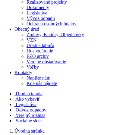
Realizované projekty
Dokumenty
Legislatíva
Vývoz odpadu
Ochrana osobných údajov
Obecný úrad
Zmluvy, Faktúry, Objednávky
VZN
Úradná tabuľa
Hospodárenie
FZO archív
Verejné obstarávanie
Voľby
Kontakty
Napíšte nám
Kde nás nájdete
Úradná tabula
Ako vybaviť
Legislatíva
Odvoz odpadov
Verejný rozhlas
Sociálne siete
Úvodná stránka