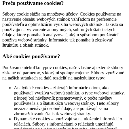
Prečo používame cookies?
Súbory cookie slúžia na množstvo účelov. Cookies používame na
nastavenie obsahu webových stránok vzhľadom na preferencie
používateľa a optimalizáciu využitia webových stránok. Takisto sa
používajú na vytvorenie anonymných, súhrnných štatistických
údajov, ktoré pomáhajú analyzovať, akým spôsobom používateľ
používa webové stránky. Informácie tak pomáhajú zlepšovať
štruktúru a obsah stránok.
Aké cookies používame?
Používame niekoľko typov cookies, naše vlastné aj externé súbory
získané od partnerov, s ktorými spolupracujeme. Súbory využívané
na našich stránkach sa dajú rozdeliť na nasledujúce typy:
Analytické cookies – zbierajú informácie o tom, ako
používateľ využíva webovú stránku, o type webovej stránky,
z ktorej bol návštevník presmerovaný, o počte návštev
používateľa a o štatistikách webovej stránky. Tieto súbory
nezaznamenávajú osobné údaje, ale používajú sa na
zhromažďovanie štatistík webovej stránky.
Dynamické cookies – používajú sa na uloženie informácií o
reláciách. Súbory s informáciami o reláciách umožňujú