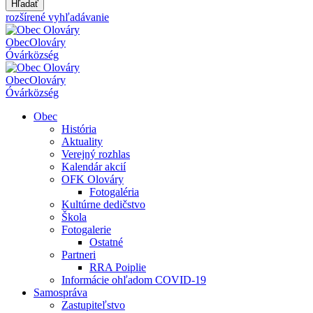
Hľadať
rozšírené vyhľadávanie
Obec
Olováry
Óvár
község
Obec
Olováry
Óvár
község
Obec
História
Aktuality
Verejný rozhlas
Kalendár akcií
OFK Olováry
Fotogaléria
Kultúrne dedičstvo
Škola
Fotogalerie
Ostatné
Partneri
RRA Poiplie
Informácie ohľadom COVID-19
Samospráva
Zastupiteľstvo