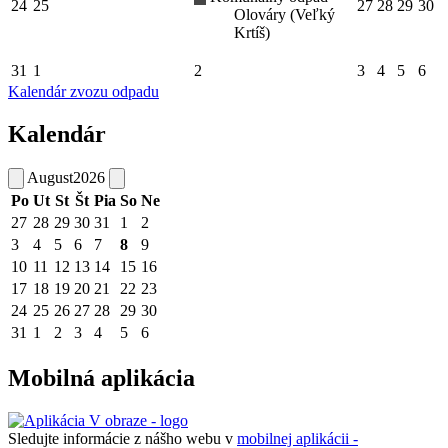
24
25
27
28
29
30
Olováry (Veľký
Krtíš)
31
1
2
3
4
5
6
Kalendár zvozu odpadu
Kalendár
August
2026
Po
Ut
St
Št
Pia
So
Ne
27
28
29
30
31
1
2
3
4
5
6
7
8
9
10
11
12
13
14
15
16
17
18
19
20
21
22
23
24
25
26
27
28
29
30
31
1
2
3
4
5
6
Mobilná aplikácia
Sledujte informácie z nášho webu v
mobilnej aplikácii -