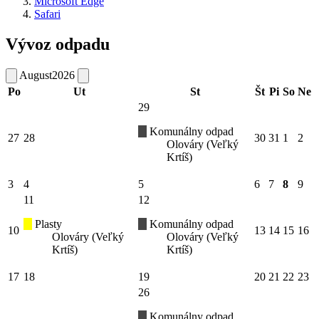
Microsoft Edge
Safari
Vývoz odpadu
August
2026
Po
Ut
St
Št
Pi
So
Ne
29
Komunálny odpad
27
28
30
31
1
2
Olováry (Veľký
Krtíš)
3
4
5
6
7
8
9
11
12
Plasty
Komunálny odpad
10
13
14
15
16
Olováry (Veľký
Olováry (Veľký
Krtíš)
Krtíš)
17
18
19
20
21
22
23
26
Komunálny odpad