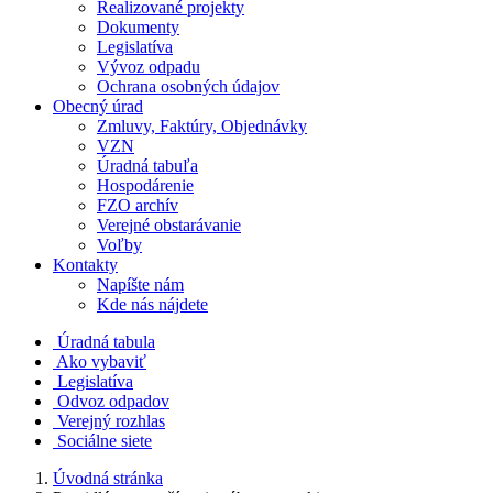
Realizované projekty
Dokumenty
Legislatíva
Vývoz odpadu
Ochrana osobných údajov
Obecný úrad
Zmluvy, Faktúry, Objednávky
VZN
Úradná tabuľa
Hospodárenie
FZO archív
Verejné obstarávanie
Voľby
Kontakty
Napíšte nám
Kde nás nájdete
Úradná tabula
Ako vybaviť
Legislatíva
Odvoz odpadov
Verejný rozhlas
Sociálne siete
Úvodná stránka