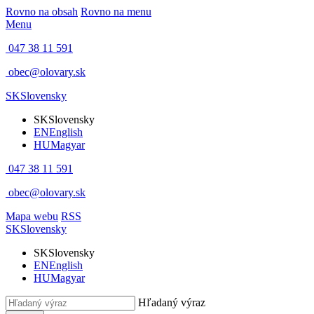
Rovno na obsah
Rovno na menu
Menu
047 38 11 591
obec@olovary.sk
SK
Slovensky
SK
Slovensky
EN
English
HU
Magyar
047 38 11 591
obec@olovary.sk
Mapa webu
RSS
SK
Slovensky
SK
Slovensky
EN
English
HU
Magyar
Hľadaný výraz