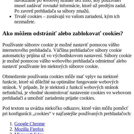
navádzanie po webovej stránke bez toho, aby používateľ
musel zadávať rovnaké informácie, ktoré už predtým zadal.
Po zavretí prehliadača sa súbory zmažú.
Trvalé cookies – zostávajú vo vašom zariadení, kým ich
nezmažete.
Ako môžem odstrániť alebo zablokovať cookies?
Používanie súborov cookie je možné nastaviť pomocou vášho
internetového prehliadača. Väčšina prehliadačov súbory cookie
automaticky prijíma už vo východiskovom nastavení. Súbory cookie
je možné pomocou vášho webového prehliadača odmietnuť alebo
nastaviť používanie len niektorých súborov cookie.
Obmedzenie používania cookies môže mať vplyv na niektoré
funkcie, ktoré sú dôležité na optimálne fungovanie webových
stránok. V prípade, že je niektorá z funkcií webových stránok
nefunkčná, je vhodné skontrolovať nastavenie cookies vo webovom
prehliadači a umožniť zariadeniu prijatie cookies.
Pod textom sa uvádza niekoľko odkazov, ktoré vám môžu pomôcť
pri konfigurácii „cookies“ v najčastejšie používaných prehliadačoch:
Google Chrome
Mozilla Firefox