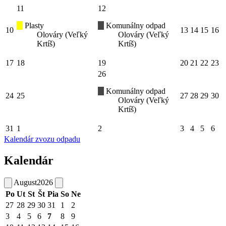
11
12
Plasty
Komunálny odpad
10
13
14
15
16
Olováry (Veľký
Olováry (Veľký
Krtíš)
Krtíš)
17
18
19
20
21
22
23
26
Komunálny odpad
24
25
27
28
29
30
Olováry (Veľký
Krtíš)
31
1
2
3
4
5
6
Kalendár zvozu odpadu
Kalendár
August
2026
Po
Ut
St
Št
Pia
So
Ne
27
28
29
30
31
1
2
3
4
5
6
7
8
9