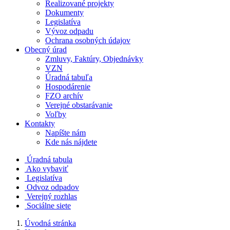
Realizované projekty
Dokumenty
Legislatíva
Vývoz odpadu
Ochrana osobných údajov
Obecný úrad
Zmluvy, Faktúry, Objednávky
VZN
Úradná tabuľa
Hospodárenie
FZO archív
Verejné obstarávanie
Voľby
Kontakty
Napíšte nám
Kde nás nájdete
Úradná tabula
Ako vybaviť
Legislatíva
Odvoz odpadov
Verejný rozhlas
Sociálne siete
Úvodná stránka