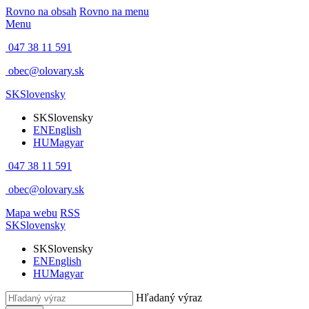
Rovno na obsah
Rovno na menu
Menu
047 38 11 591
obec@olovary.sk
SK
Slovensky
SK
Slovensky
EN
English
HU
Magyar
047 38 11 591
obec@olovary.sk
Mapa webu
RSS
SK
Slovensky
SK
Slovensky
EN
English
HU
Magyar
Hľadaný výraz