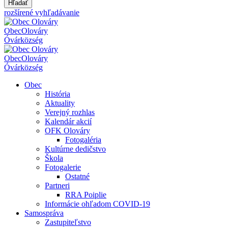
Hľadať
rozšírené vyhľadávanie
Obec
Olováry
Óvár
község
Obec
Olováry
Óvár
község
Obec
História
Aktuality
Verejný rozhlas
Kalendár akcií
OFK Olováry
Fotogaléria
Kultúrne dedičstvo
Škola
Fotogalerie
Ostatné
Partneri
RRA Poiplie
Informácie ohľadom COVID-19
Samospráva
Zastupiteľstvo