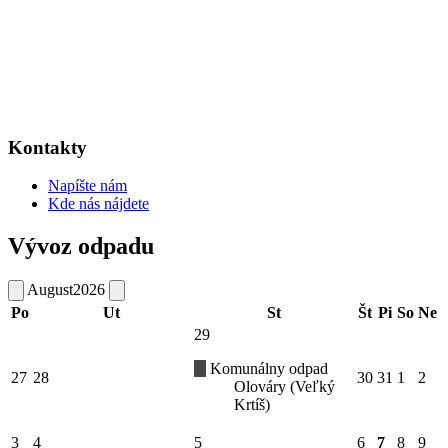
Kontakty
Napíšte nám
Kde nás nájdete
Vývoz odpadu
August
2026
Po
Ut
St
Št
Pi
So
Ne
29
Komunálny odpad
27
28
30
31
1
2
Olováry (Veľký
Krtíš)
3
4
5
6
7
8
9