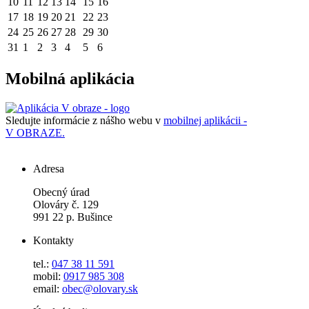
10
11
12
13
14
15
16
17
18
19
20
21
22
23
24
25
26
27
28
29
30
31
1
2
3
4
5
6
Mobilná aplikácia
Sledujte informácie z nášho webu v
mobilnej aplikácii -
V OBRAZE.
Adresa
Obecný úrad
Olováry č. 129
991 22 p. Bušince
Kontakty
tel.:
047 38 11 591
mobil:
0917 985 308
email:
obec@olovary.sk