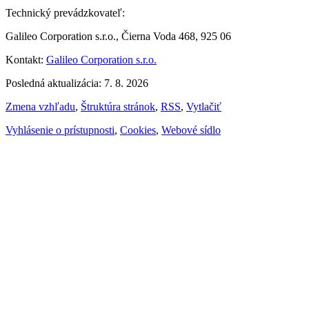
Technický prevádzkovateľ:
Galileo Corporation s.r.o., Čierna Voda 468, 925 06
Kontakt:
Galileo Corporation s.r.o.
Posledná aktualizácia: 7. 8. 2026
Zmena vzhľadu
,
Štruktúra stránok
,
RSS
,
Vytlačiť
Vyhlásenie o prístupnosti
,
Cookies
,
Webové sídlo