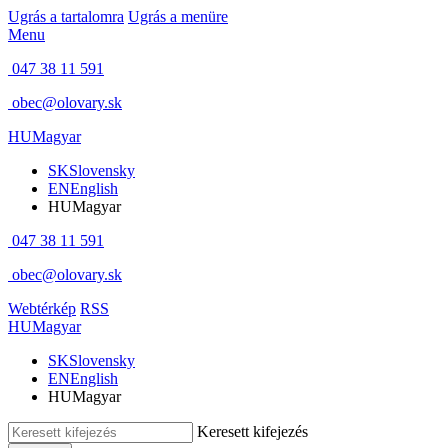
Ugrás a tartalomra
Ugrás a menüre
Menu
047 38 11 591
obec@olovary.sk
HU
Magyar
SK
Slovensky
EN
English
HU
Magyar
047 38 11 591
obec@olovary.sk
Webtérkép
RSS
HU
Magyar
SK
Slovensky
EN
English
HU
Magyar
Keresett kifejezés