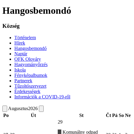
Hangosbemondó
Község
Történelem
Hírek
Hangosbemondó
Naptár
OFK Olováry
Hagyományőrzés
Iskola
Fényképalbumok
Partnerek
Tűzoltószervezet
Érdekességek
Információk a COVID-19-ről
Augusztus
2026
Po
Út
St
Čt
Pá
So
Ne
29
Komunálny odpad