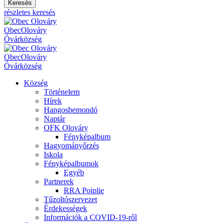
Keresés
részletes keresés
Obec
Olováry
Óvár
község
Obec
Olováry
Óvár
község
Község
Történelem
Hírek
Hangosbemondó
Naptár
OFK Olováry
Fényképalbum
Hagyományőrzés
Iskola
Fényképalbumok
Egyéb
Partnerek
RRA Poiplie
Tűzoltószervezet
Érdekességek
Információk a COVID-19-ről