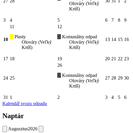
27
28
30
31
1
2
Olováry (Veľký
Krtíš)
3
4
5
6
7
8
9
11
12
Plasty
Komunálny odpad
10
13
14
15
16
Olováry (Veľký
Olováry (Veľký
Krtíš)
Krtíš)
17
18
19
20
21
22
23
26
Komunálny odpad
24
25
27
28
29
30
Olováry (Veľký
Krtíš)
31
1
2
3
4
5
6
Kalendář svozu odpadu
Naptár
Augusztus
2026