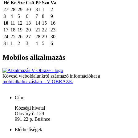
Hé
Ke
Sze
Csü
Pé
Szo
Va
27
28
29
30
31
1
2
3
4
5
6
7
8
9
10
11
12
13
14
15
16
17
18
19
20
21
22
23
24
25
26
27
28
29
30
31
1
2
3
4
5
6
Mobilos alkalmazás
Kövesd weboldalunkról származó információkat a
mobilalkalmazásban – V OBRAZE.
Cím
Községi hivatal
Olováry č. 129
991 22 p. Bušince
Elérhetőségek