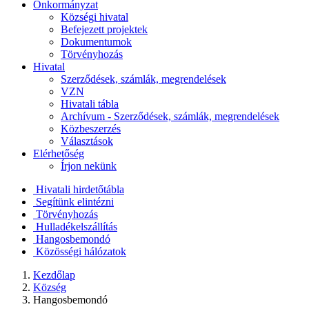
Önkormányzat
Községi hivatal
Befejezett projektek
Dokumentumok
Törvényhozás
Hivatal
Szerződések, számlák, megrendelések
VZN
Hivatali tábla
Archívum - Szerződések, számlák, megrendelések
Közbeszerzés
Választások
Elérhetőség
Írjon nekünk
Hivatali hirdetőtábla
Segítünk elintézni
Törvényhozás
Hulladékelszállítás
Hangosbemondó
Közösségi hálózatok
Kezdőlap
Község
Hangosbemondó