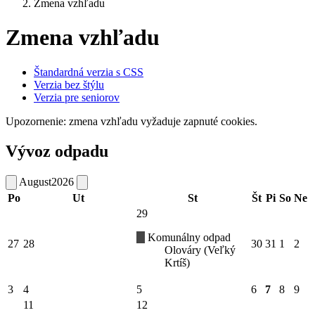
Zmena vzhľadu
Zmena vzhľadu
Štandardná verzia s CSS
Verzia bez štýlu
Verzia pre seniorov
Upozornenie: zmena vzhľadu vyžaduje zapnuté cookies.
Vývoz odpadu
August
2026
Po
Ut
St
Št
Pi
So
Ne
29
Komunálny odpad
27
28
30
31
1
2
Olováry (Veľký
Krtíš)
3
4
5
6
7
8
9
11
12