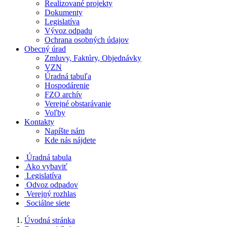
Realizované projekty
Dokumenty
Legislatíva
Vývoz odpadu
Ochrana osobných údajov
Obecný úrad
Zmluvy, Faktúry, Objednávky
VZN
Úradná tabuľa
Hospodárenie
FZO archív
Verejné obstarávanie
Voľby
Kontakty
Napíšte nám
Kde nás nájdete
Úradná tabula
Ako vybaviť
Legislatíva
Odvoz odpadov
Verejný rozhlas
Sociálne siete
Úvodná stránka