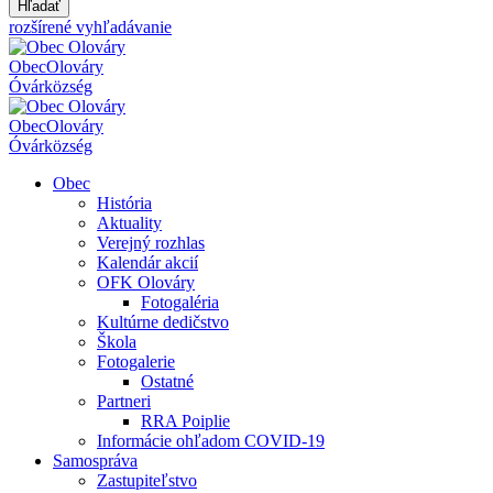
Hľadať
rozšírené vyhľadávanie
Obec
Olováry
Óvár
község
Obec
Olováry
Óvár
község
Obec
História
Aktuality
Verejný rozhlas
Kalendár akcií
OFK Olováry
Fotogaléria
Kultúrne dedičstvo
Škola
Fotogalerie
Ostatné
Partneri
RRA Poiplie
Informácie ohľadom COVID-19
Samospráva
Zastupiteľstvo