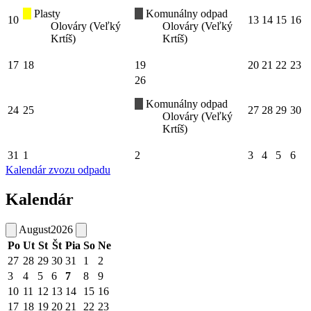
Plasty
Komunálny odpad
10
13
14
15
16
Olováry (Veľký
Olováry (Veľký
Krtíš)
Krtíš)
17
18
19
20
21
22
23
26
Komunálny odpad
24
25
27
28
29
30
Olováry (Veľký
Krtíš)
31
1
2
3
4
5
6
Kalendár zvozu odpadu
Kalendár
August
2026
Po
Ut
St
Št
Pia
So
Ne
27
28
29
30
31
1
2
3
4
5
6
7
8
9
10
11
12
13
14
15
16
17
18
19
20
21
22
23