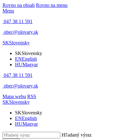
Rovno na obsah
Rovno na menu
Menu
047 38 11 591
obec@olovary.sk
SK
Slovensky
SK
Slovensky
EN
English
HU
Magyar
047 38 11 591
obec@olovary.sk
Mapa webu
RSS
SK
Slovensky
SK
Slovensky
EN
English
HU
Magyar
Hľadaný výraz