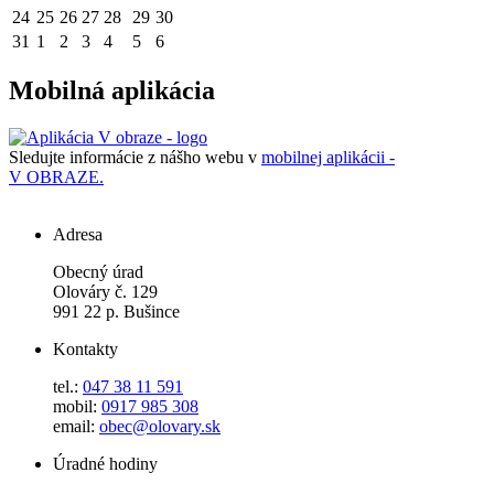
24
25
26
27
28
29
30
31
1
2
3
4
5
6
Mobilná aplikácia
Sledujte informácie z nášho webu v
mobilnej aplikácii -
V OBRAZE.
Adresa
Obecný úrad
Olováry č. 129
991 22 p. Bušince
Kontakty
tel.:
047 38 11 591
mobil:
0917 985 308
email:
obec@olovary.sk
Úradné hodiny