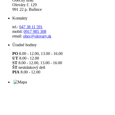
Obecný úrad
Olováry č. 129
991 22 p. Bušince
Kontakty
tel.:
047 38 11 591
mobil:
0917 985 308
email:
obec@olovary.sk
Úradné hodiny
PO
8.00 - 12.00, 13.00 - 16.00
UT
8.00 - 12.00
ST
8.00 - 12.00, 13.00 - 16.00
ŠT
nestránkový deň
PIA
8.00 - 12.00