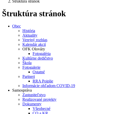
Štruktúra stránok
Štruktúra stránok
Obec
História
Aktuality
Verejný rozhlas
Kalendár akcií
OFK Olováry
Fotogaléria
Kultúrne dedičstvo
Škola
Fotogalerie
Ostatné
Partneri
RRA Poiplie
Informácie ohľadom COVID-19
Samospráva
Zastupiteľstvo
Realizované projekty
Dokumenty
Všeobecné
CO a KR