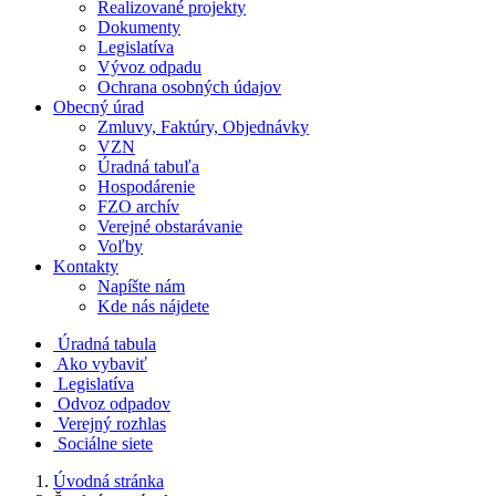
Realizované projekty
Dokumenty
Legislatíva
Vývoz odpadu
Ochrana osobných údajov
Obecný úrad
Zmluvy, Faktúry, Objednávky
VZN
Úradná tabuľa
Hospodárenie
FZO archív
Verejné obstarávanie
Voľby
Kontakty
Napíšte nám
Kde nás nájdete
Úradná tabula
Ako vybaviť
Legislatíva
Odvoz odpadov
Verejný rozhlas
Sociálne siete
Úvodná stránka