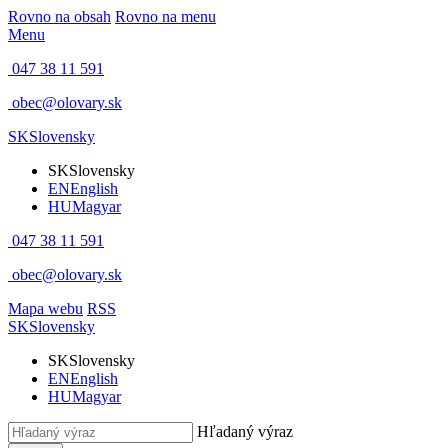
Rovno na obsah
Rovno na menu
Menu
047 38 11 591
obec@olovary.sk
SK
Slovensky
SK
Slovensky
EN
English
HU
Magyar
047 38 11 591
obec@olovary.sk
Mapa webu
RSS
SK
Slovensky
SK
Slovensky
EN
English
HU
Magyar
Hľadaný výraz