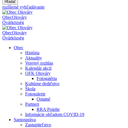
Hľadať
rozšírené vyhľadávanie
Obec
Olováry
Óvár
község
Obec
Olováry
Óvár
község
Obec
História
Aktuality
Verejný rozhlas
Kalendár akcií
OFK Olováry
Fotogaléria
Kultúrne dedičstvo
Škola
Fotogalerie
Ostatné
Partneri
RRA Poiplie
Informácie ohľadom COVID-19
Samospráva
Zastupiteľstvo