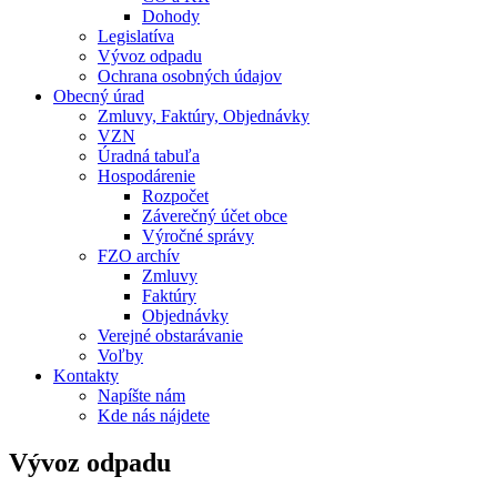
Dohody
Legislatíva
Vývoz odpadu
Ochrana osobných údajov
Obecný úrad
Zmluvy, Faktúry, Objednávky
VZN
Úradná tabuľa
Hospodárenie
Rozpočet
Záverečný účet obce
Výročné správy
FZO archív
Zmluvy
Faktúry
Objednávky
Verejné obstarávanie
Voľby
Kontakty
Napíšte nám
Kde nás nájdete
Vývoz odpadu