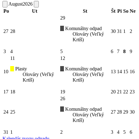
August
2026
Po
Ut
St
Št
Pi
So
Ne
29
Komunálny odpad
27
28
30
31
1
2
Olováry (Veľký
Krtíš)
3
4
5
6
7
8
9
11
12
Plasty
Komunálny odpad
10
13
14
15
16
Olováry (Veľký
Olováry (Veľký
Krtíš)
Krtíš)
17
18
19
20
21
22
23
26
Komunálny odpad
24
25
27
28
29
30
Olováry (Veľký
Krtíš)
31
1
2
3
4
5
6
Kalendár zvozu odpadu