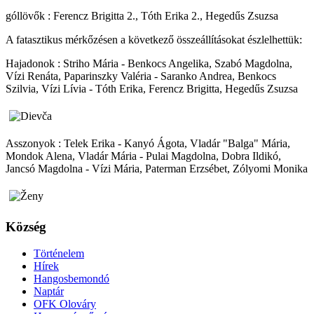
góllövők : Ferencz Brigitta 2., Tóth Erika 2., Hegedűs Zsuzsa
A fatasztikus mérkőzésen a következő összeállításokat észlelhettük:
Hajadonok : Striho Mária - Benkocs Angelika, Szabó Magdolna,
Vízi Renáta, Paparinszky Valéria - Saranko Andrea, Benkocs
Szilvia, Vízi Lívia - Tóth Erika, Ferencz Brigitta, Hegedűs Zsuzsa
Asszonyok : Telek Erika - Kanyó Ágota, Vladár "Balga" Mária,
Mondok Alena, Vladár Mária - Pulai Magdolna, Dobra Ildikó,
Jancsó Magdolna - Vízi Mária, Paterman Erzsébet, Zólyomi Monika
Község
Történelem
Hírek
Hangosbemondó
Naptár
OFK Olováry