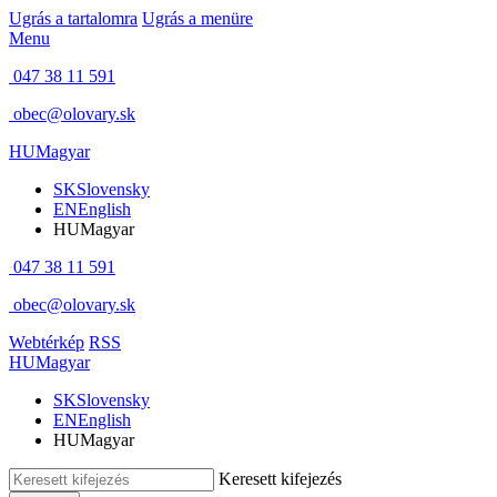
Ugrás a tartalomra
Ugrás a menüre
Menu
047 38 11 591
obec@olovary.sk
HU
Magyar
SK
Slovensky
EN
English
HU
Magyar
047 38 11 591
obec@olovary.sk
Webtérkép
RSS
HU
Magyar
SK
Slovensky
EN
English
HU
Magyar
Keresett kifejezés