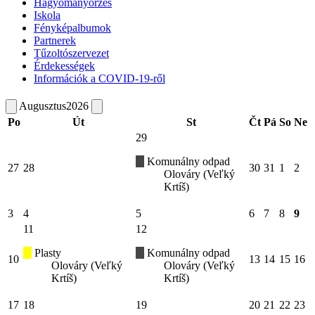
Hagyományőrzés
Iskola
Fényképalbumok
Partnerek
Tűzoltószervezet
Érdekességek
Információk a COVID-19-ről
Augusztus
2026
Po
Út
St
Čt
Pá
So
Ne
29
Komunálny odpad
27
28
30
31
1
2
Olováry (Veľký
Krtíš)
3
4
5
6
7
8
9
11
12
Plasty
Komunálny odpad
10
13
14
15
16
Olováry (Veľký
Olováry (Veľký
Krtíš)
Krtíš)
17
18
19
20
21
22
23