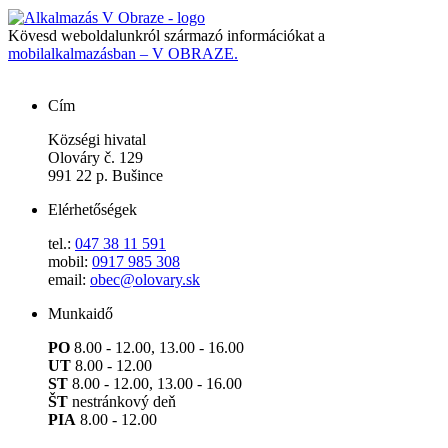
Kövesd weboldalunkról származó információkat a
mobilalkalmazásban – V OBRAZE.
Cím
Községi hivatal
Olováry č. 129
991 22 p. Bušince
Elérhetőségek
tel.:
047 38 11 591
mobil:
0917 985 308
email:
obec@olovary.sk
Munkaidő
PO
8.00 - 12.00, 13.00 - 16.00
UT
8.00 - 12.00
ST
8.00 - 12.00, 13.00 - 16.00
ŠT
nestránkový deň
PIA
8.00 - 12.00