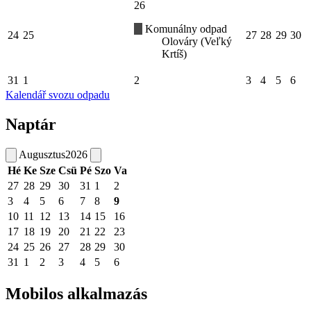
26
Komunálny odpad
24
25
27
28
29
30
Olováry (Veľký
Krtíš)
31
1
2
3
4
5
6
Kalendář svozu odpadu
Naptár
Augusztus
2026
Hé
Ke
Sze
Csü
Pé
Szo
Va
27
28
29
30
31
1
2
3
4
5
6
7
8
9
10
11
12
13
14
15
16
17
18
19
20
21
22
23
24
25
26
27
28
29
30
31
1
2
3
4
5
6
Mobilos alkalmazás