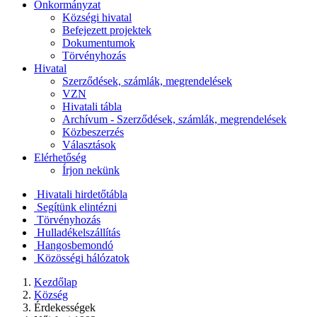
Önkormányzat
Községi hivatal
Befejezett projektek
Dokumentumok
Törvényhozás
Hivatal
Szerződések, számlák, megrendelések
VZN
Hivatali tábla
Archívum - Szerződések, számlák, megrendelések
Közbeszerzés
Választások
Elérhetőség
Írjon nekünk
Hivatali hirdetőtábla
Segítünk elintézni
Törvényhozás
Hulladékelszállítás
Hangosbemondó
Közösségi hálózatok
Kezdőlap
Község
Érdekességek