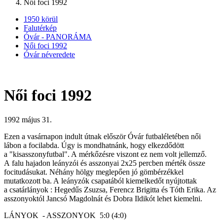
Női foci 1992
1950 körül
Falutérkép
Óvár - PANORÁMA
Női foci 1992
Óvár néveredete
Női foci 1992
1992 május 31.
Ezen a vasárnapon indult útnak először Óvár futbaléletében női
lábon a focilabda. Úgy is mondhatnánk, hogy elkezdődött
a "kisasszonyfutbal". A mérkőzésre viszont ez nem volt jellemző.
A falu hajadon leányzói és asszonyai 2x25 percben mérték össze
focitudásukat. Néhány hölgy meglepően jó gömbérzékkel
mutatkozott ba. A leányzók csapatából kiemelkedőt nyújtottak
a csatárlányok : Hegedűs Zsuzsa, Ferencz Brigitta és Tóth Erika. Az
asszonyoktól Jancsó Magdolnát és Dobra Ildikót lehet kiemelni.
LÁNYOK - ASSZONYOK 5:0 (4:0)