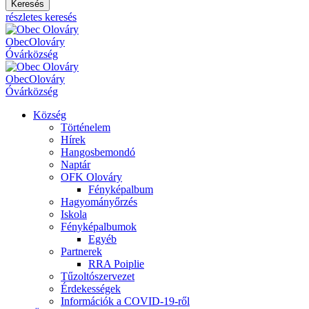
Keresés
részletes keresés
Obec
Olováry
Óvár
község
Obec
Olováry
Óvár
község
Község
Történelem
Hírek
Hangosbemondó
Naptár
OFK Olováry
Fényképalbum
Hagyományőrzés
Iskola
Fényképalbumok
Egyéb
Partnerek
RRA Poiplie
Tűzoltószervezet
Érdekességek
Információk a COVID-19-ről