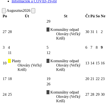
Információk a COVID-19-ről
Augusztus
2026
Po
Út
St
Čt
Pá
So
Ne
29
Komunálny odpad
27
28
30
31
1
2
Olováry (Veľký
Krtíš)
3
4
5
6
7
8
9
11
12
Plasty
Komunálny odpad
10
13
14
15
16
Olováry (Veľký
Olováry (Veľký
Krtíš)
Krtíš)
17
18
19
20
21
22
23
26
Komunálny odpad
24
25
27
28
29
30
Olováry (Veľký
Krtíš)