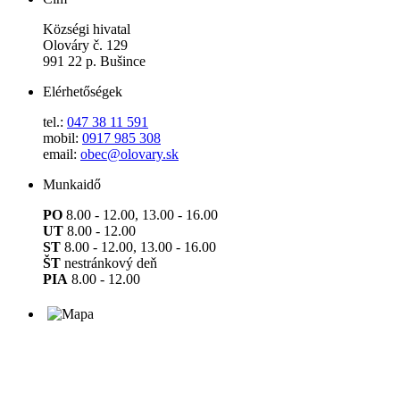
Községi hivatal
Olováry č. 129
991 22 p. Bušince
Elérhetőségek
tel.:
047 38 11 591
mobil:
0917 985 308
email:
obec@olovary.sk
Munkaidő
PO
8.00 - 12.00, 13.00 - 16.00
UT
8.00 - 12.00
ST
8.00 - 12.00, 13.00 - 16.00
ŠT
nestránkový deň
PIA
8.00 - 12.00