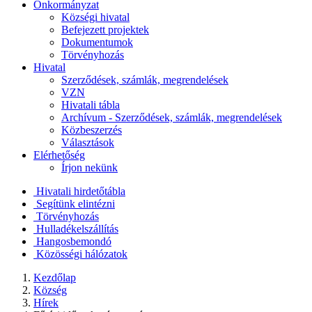
Önkormányzat
Községi hivatal
Befejezett projektek
Dokumentumok
Törvényhozás
Hivatal
Szerződések, számlák, megrendelések
VZN
Hivatali tábla
Archívum - Szerződések, számlák, megrendelések
Közbeszerzés
Választások
Elérhetőség
Írjon nekünk
Hivatali hirdetőtábla
Segítünk elintézni
Törvényhozás
Hulladékelszállítás
Hangosbemondó
Közösségi hálózatok
Kezdőlap
Község
Hírek