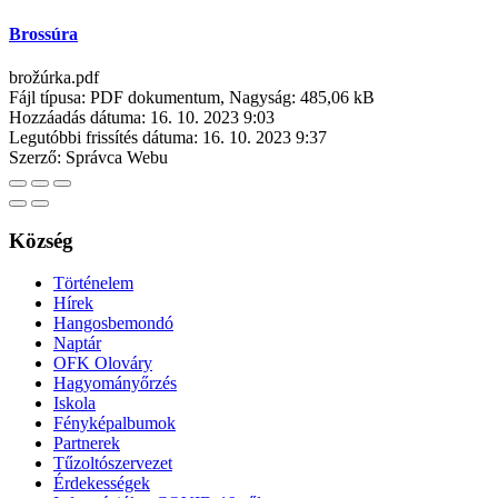
Brossúra
brožúrka.pdf
Fájl típusa: PDF dokumentum, Nagyság: 485,06 kB
Hozzáadás dátuma:
16. 10. 2023 9:03
Legutóbbi frissítés dátuma:
16. 10. 2023 9:37
Szerző:
Správca Webu
Község
Történelem
Hírek
Hangosbemondó
Naptár
OFK Olováry
Hagyományőrzés
Iskola
Fényképalbumok
Partnerek
Tűzoltószervezet
Érdekességek