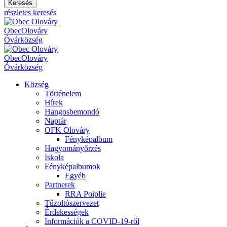
Keresés
részletes keresés
Obec
Olováry
Óvár
község
Obec
Olováry
Óvár
község
Község
Történelem
Hírek
Hangosbemondó
Naptár
OFK Olováry
Fényképalbum
Hagyományőrzés
Iskola
Fényképalbumok
Egyéb
Partnerek
RRA Poiplie
Tűzoltószervezet
Érdekességek
Információk a COVID-19-ről