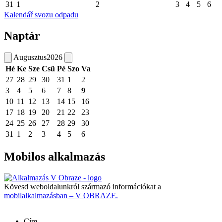
31
1
2
3
4
5
6
Kalendář svozu odpadu
Naptár
Augusztus
2026
Hé
Ke
Sze
Csü
Pé
Szo
Va
27
28
29
30
31
1
2
3
4
5
6
7
8
9
10
11
12
13
14
15
16
17
18
19
20
21
22
23
24
25
26
27
28
29
30
31
1
2
3
4
5
6
Mobilos alkalmazás
Kövesd weboldalunkról származó információkat a
mobilalkalmazásban – V OBRAZE.
Cím