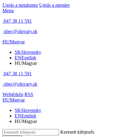
Ugrás a tartalomra
Ugrás a menüre
Menu
047 38 11 591
obec@olovary.sk
HU
Magyar
SK
Slovensky
EN
English
HU
Magyar
047 38 11 591
obec@olovary.sk
Webtérkép
RSS
HU
Magyar
SK
Slovensky
EN
English
HU
Magyar
Keresett kifejezés